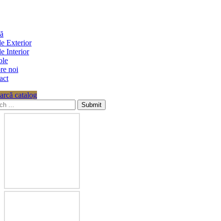
ă
e Exterior
e Interior
ole
re noi
act
arcă catalog
Submit