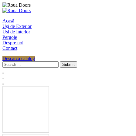
Acasă
Uși de Exterior
Uși de Interior
Pergole
Despre noi
Contact
Descarcă catalog
Submit